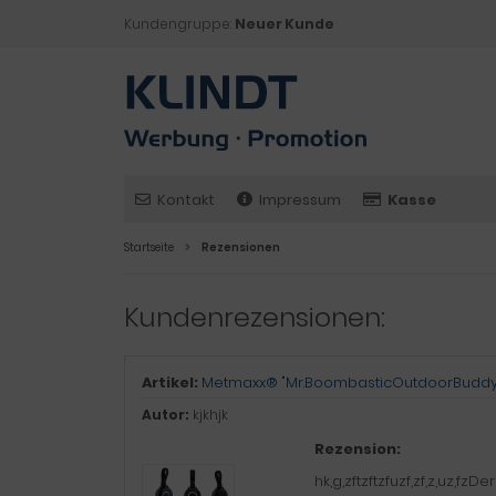
Kundengruppe:
Neuer Kunde
Kontakt
Impressum
Kasse
Startseite
Rezensionen
Kundenrezensionen:
Artikel:
Metmaxx® "Mr.BoombasticOutdoorBuddy
Autor:
kjkhjk
Rezension:
hk,g,zftzftzfuzf,zf,z,uz,f