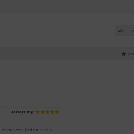
Alle
Me
"
Bewertung:
zDer Rezensions-Text muss aus