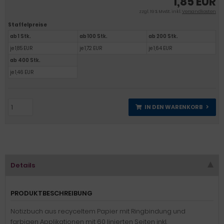
1,85 EUR
zzgl. 19 % MwSt. inkl.
Versandkosten
Staffelpreise
ab 1 Stk.
ab 100 Stk.
ab 200 Stk.
je 1,85 EUR
je 1,72 EUR
je 1,64 EUR
ab 400 Stk.
je 1,46 EUR
IN DEN WARENKORB
Details
PRODUKTBESCHREIBUNG
Notizbuch aus recyceltem Papier mit Ringbindung und
farbigen Applikationen mit 60 linierten Seiten inkl.