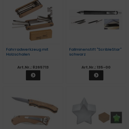
Fahrradwerkzeug mit
Fallminenstift "ScribleStar"
Holzschalen
schwarz
Art.Nr.: 8265713
Art.Nr.: 135-00