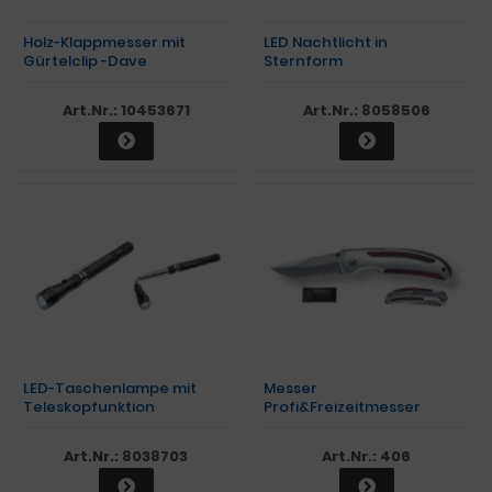
Holz-Klappmesser mit
LED Nachtlicht in
Gürtelclip -Dave
Sternform
Art.Nr.: 10453671
Art.Nr.: 8058506
LED-Taschenlampe mit
Messer
Teleskopfunktion
Profi&Freizeitmesser
"Wood"
Art.Nr.: 8038703
Art.Nr.: 406