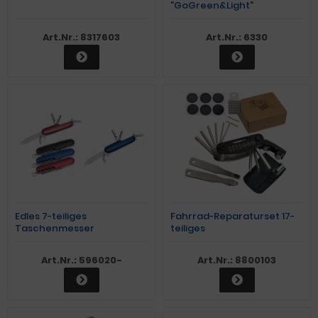
"GoGreen&Light"
Art.Nr.: 8317603
Art.Nr.: 6330
Edles 7-teiliges
Fahrrad-Reparaturset 17-
Taschenmesser
teiliges
Art.Nr.: 596020-
Art.Nr.: 8800103