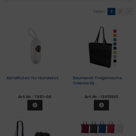
Seiten:
1
2
»
Abfalltüten für Hundekot
Baumwoll-Tragetasche
Odessa 13L
Art.Nr.: 7681-06
Art.Nr.: 12013501