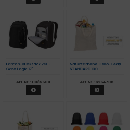
Laptop-Rucksack 25L -
Naturfarbene Oeko-Tex®
Case Logic 17"
STANDARD 100
Baumwolltasche mit
kurzen Henkeln
Art.Nr.: 11985500
Art.Nr.: 6254706