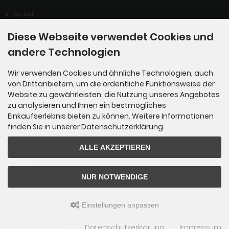
Kontakt
Widerrufsrecht & Widerrufsformular
Diese Webseite verwendet Cookies und
Lieferzeit
andere Technologien
Cookie Einstellungen
Wir verwenden Cookies und ähnliche Technologien, auch
von Drittanbietern, um die ordentliche Funktionsweise der
Website zu gewährleisten, die Nutzung unseres Angebotes
Informationen
zu analysieren und Ihnen ein bestmögliches
Einkaufserlebnis bieten zu können. Weitere Informationen
finden Sie in unserer Datenschutzerklärung.
Privatsphäre und Datenschutz
Unsere AGB
ALLE AKZEPTIEREN
Impressum
Sitemap
NUR NOTWENDIGE
Einstellungen anpassen
Klindt-Werbung © 2026 | Template © 2009-2026 by
mod
ified eCommerce Shopsoftware
Datenschutzerklärung
Impressum
mod
ified eCommerce Shopsoftware © 2009-2026