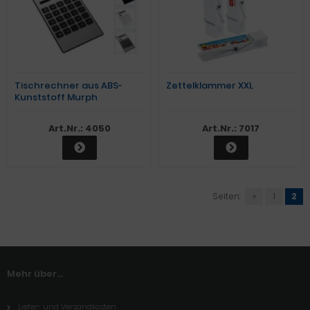
Tischrechner aus ABS-
Zettelklammer XXL
Kunststoff Murph
Art.Nr.: 4050
Art.Nr.: 7017
Seiten:
«
1
2
Mehr über...
Liefer- und Versandkosten