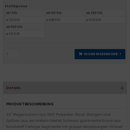
Staffelpreise
ab 1 Stk.
ab 100 Stk.
ab 250 Stk.
je 7,25 EUR
je 6,88 EUR
je 6,35 EUR
ab 500 Stk.
je 6,12 EUR
IN DEN WARENKORB
Details
PRODUKTBESCHREIBUNG
23'' Regenschirm aus 190T Polyester. Stock, Stangen und
Spitzen aus verzinktem Metall. Schwarz gummierte Krone aus
Kunststoff. Farbige Segmente mit grauen Absetzungen. Grauer